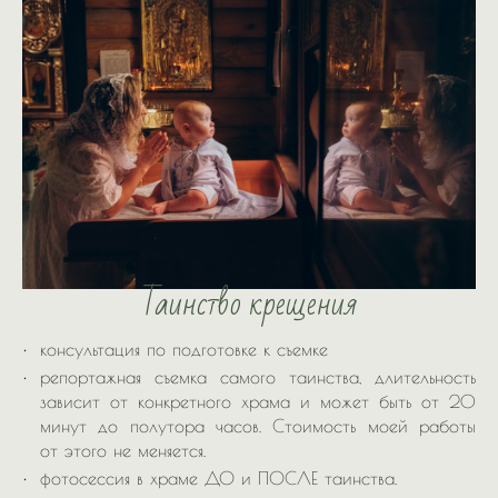
Таинст
во крещения
консультация по подготовке к съемке
репортажная съемка самого таинства, длительность
зависит от конкретного храма и может быть от 20
минут до полутора часов. Стоимость моей работы
от этого не меняется.
фотосессия в храме ДО и ПОСЛЕ таинства.