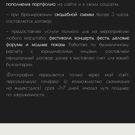
пополнения портфолио
на сайте и в своих соцсетях.
— при бронировании
свадебной съемки
более 3 часов,
составляется договор.
— предоставляю услуги полного дня на мероприятиях
любого масштаба:
фестивали, концерты, фесты, деловые
форумы и модные показы
. Работаю по безналичному
расчету с юридическими лицами: составляем
официальный договор далее я выставляю счет для вашей
бухгалтерии.
Фотографии передаются только через мой сайт,
персональную галерею (с возможностью скачивания
на яндекс-диск), срок 3-7 дней, иногда чуть позднее,
по загруженности.