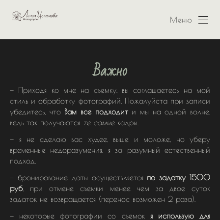
Меню
Важно
— Приходя ко мне на съемку, вы соглашаетесь на мой
стиль и обработку фотографий. Пожалуйста при записи
убедитесь, что
Вам все подходит
и мы на одной волне,
ведь так получаются
те самые
кадры.
— я не сделаю вас худее, выше и моложе, но уберу
временные недоразумения, я за разумный естественный
подход.
— бронирование даты осуществляется
по задатку 1500
руб
, при отмене съемки менее чем за двое суток
задаток не возвращается (перенос возможен 2 раза).
— некоторые фотографии со съемок
я использую для