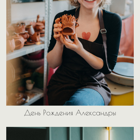
День Рождения Александры